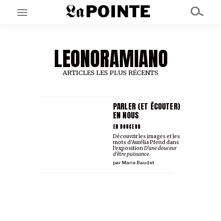
LEONORAMIANO
EN CE MOMENT
GRAND ANGLE
AU LARGE
ARTICLES LES PLUS RÉCENTS
ÉMOIS
EN CHANTIER
SÉRIES
PARLER (ET ÉCOUTER)
EN NOUS
EN DOUCEUR
À PROPOS
Découvrir les images et les
mots d'Aurélia Pfend dans
NOS PARTENAIRES
l'exposition
D'une douceur
SOUTENEZ NOUS
d'être puissance
.
par
Marie Baudet