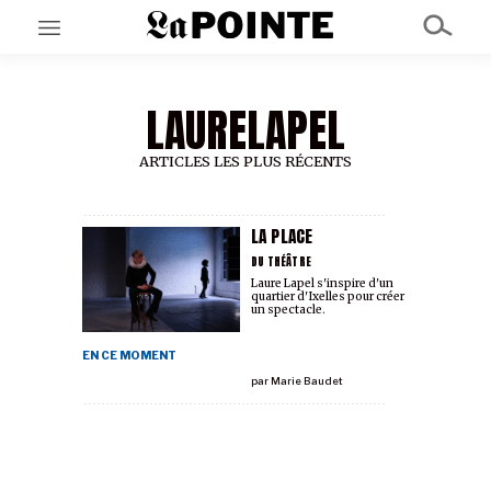
LAURELAPEL
EN CE MOMENT
GRAND ANGLE
AU LARGE
ARTICLES LES PLUS RÉCENTS
ÉMOIS
EN CHANTIER
SÉRIES
LA PLACE
DU THÉÂTRE
Laure Lapel s'inspire d'un
quartier d'Ixelles pour créer
À PROPOS
un spectacle.
NOS PARTENAIRES
SOUTENEZ NOUS
EN CE MOMENT
par
Marie Baudet