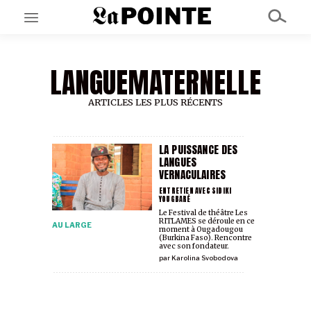
LANGUEMATERNELLE
EN CE MOMENT
GRAND ANGLE
AU LARGE
ARTICLES LES PLUS RÉCENTS
ÉMOIS
EN CHANTIER
SÉRIES
LA PUISSANCE DES
LANGUES
VERNACULAIRES
À PROPOS
ENTRETIEN AVEC SIDIKI
YOUGBARÉ
NOS PARTENAIRES
Le Festival de théâtre Les
SOUTENEZ NOUS
RITLAMES se déroule en ce
AU LARGE
moment à Ougadougou
(Burkina Faso). Rencontre
avec son fondateur.
par
Karolina Svobodova