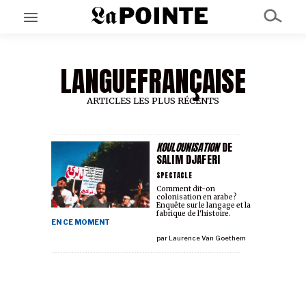
LANGUEFRANÇAISE
EN CE MOMENT
GRAND ANGLE
AU LARGE
ARTICLES LES PLUS RÉCENTS
ÉMOIS
EN CHANTIER
SÉRIES
KOULOUNISATION
DE
SALIM DJAFERI
SPECTACLE
À PROPOS
Comment dit-on
colonisation en arabe?
NOS PARTENAIRES
Enquête sur le langage et la
SOUTENEZ NOUS
fabrique de l'histoire.
EN CE MOMENT
par
Laurence Van Goethem