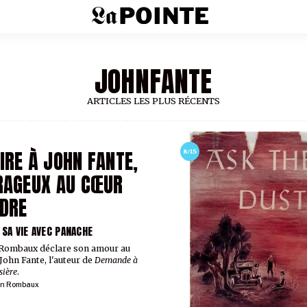
JOHNFANTE
ARTICLES LES PLUS RÉCENTS
IRE À JOHN FANTE,
8/15
RAGEUX AU CŒUR
DRE
 SA VIE AVEC PANACHE
 Rombaux déclare son amour au
John Fante, l'auteur de
Demande à
sière
.
ien Rombaux