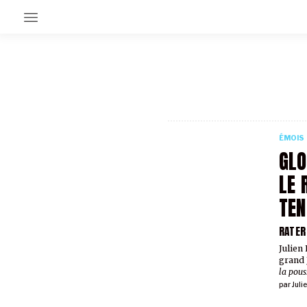
EN CE MOMENT
GRAND ANGLE
AU LARGE
ÉMOIS
ÉMOIS
EN CHANTIER
GLO
SÉRIES
LE 
TEN
À PROPOS
NOS PARTENAIRES
RATER
SOUTENEZ NOUS
Julien
grand 
la pous
par
Jul