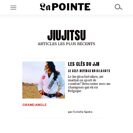
JIUJITSU
EN CE MOMENT
GRAND ANGLE
AU LARGE
ARTICLES LES PLUS RÉCENTS
ÉMOIS
EN CHANTIER
SÉRIES
LES CLÉS DU JJB
LE SELF-DEFENSE QUI A LA COTE
Le Jiu-jitsu brésilien, art
martial ou sport de
À PROPOS
combat? Rencontre avec un
NOS PARTENAIRES
champion qui vit en
Belgique.
SOUTENEZ NOUS
GRAND ANGLE
par
Estelle Spoto