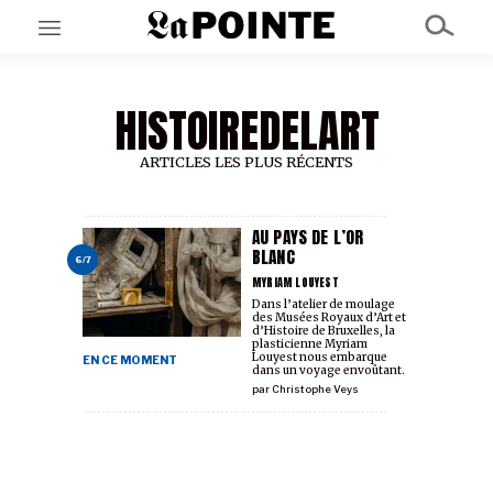
HISTOIREDELART
EN CE MOMENT
GRAND ANGLE
AU LARGE
ARTICLES LES PLUS RÉCENTS
ÉMOIS
EN CHANTIER
SÉRIES
AU PAYS DE L’OR
BLANC
6/7
MYRIAM LOUYEST
À PROPOS
Dans l’atelier de moulage
des Musées Royaux d’Art et
NOS PARTENAIRES
d’Histoire de Bruxelles, la
SOUTENEZ NOUS
plasticienne Myriam
Louyest nous embarque
EN CE MOMENT
dans un voyage envoûtant.
par
Christophe Veys