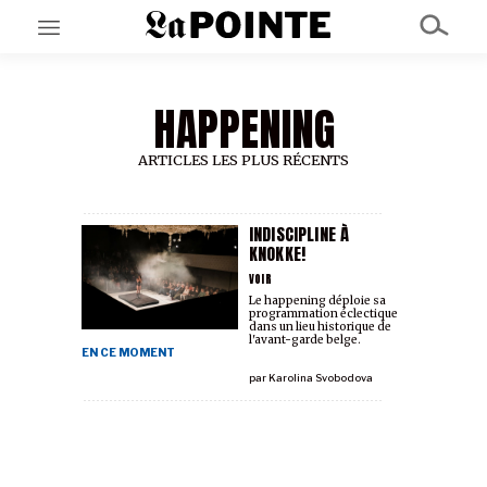
HAPPENING
EN CE MOMENT
GRAND ANGLE
AU LARGE
ARTICLES LES PLUS RÉCENTS
ÉMOIS
EN CHANTIER
SÉRIES
INDISCIPLINE À
KNOKKE!
VOIR
À PROPOS
Le happening déploie sa
programmation éclectique
NOS PARTENAIRES
dans un lieu historique de
SOUTENEZ NOUS
l'avant-garde belge.
EN CE MOMENT
par
Karolina Svobodova