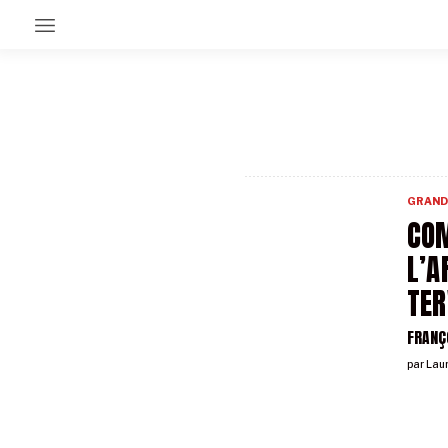
EN CE MOMENT
GRAND ANGLE
AU LARGE
ÉMOIS
GRAND
EN CHANTIER
COM
SÉRIES
L’A
TER
À PROPOS
NOS PARTENAIRES
FRANÇ
SOUTENEZ NOUS
par
Lau