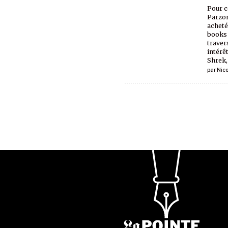
Pour c
Parzon
achetée
books 
traver
intérêt
Shrek,
par
Nic