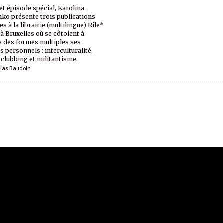
et épisode spécial, Karolina
ko présente trois publications
s à la librairie (multilingue) Rile*
à Bruxelles où se côtoient à
s des formes multiples ses
s personnels : interculturalité,
 clubbing et militantisme.
olas Baudoin