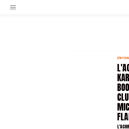
EN CE MOMENT
GRAND ANGLE
AU LARGE
ÉMOIS
EN CHA
EN CHANTIER
L'A
SÉRIES
KAR
BOO
À PROPOS
NOS PARTENAIRES
CLU
SOUTENEZ NOUS
MI
FL
L'ACH