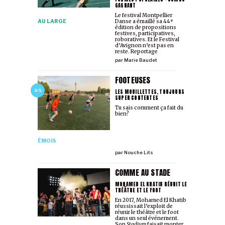
GAGNANT
Le festival Montpellier
AU LARGE
Danse a émaillé sa 44ᵉ
édition de propositions
festives, participatives,
roboratives. Et le Festival
d’Avignon n’est pas en
reste. Reportage
par
Marie Baudet
FOOTEUSES
LES MOUILLETTES, TOUJOURS
3/5
SUPER CONTENTES
Tu sais comment ça fait du
bien?
ÉMOIS
par
Nouche Lits
COMME AU STADE
MOHAMED EL KHATIB RÉUNIT LE
THÉÂTRE ET LE FOOT
En 2017, Mohamed El Khatib
réussissait l’exploit de
réunir le théâtre et le foot
dans un seul événement.
Son
Stadium
faisait monter