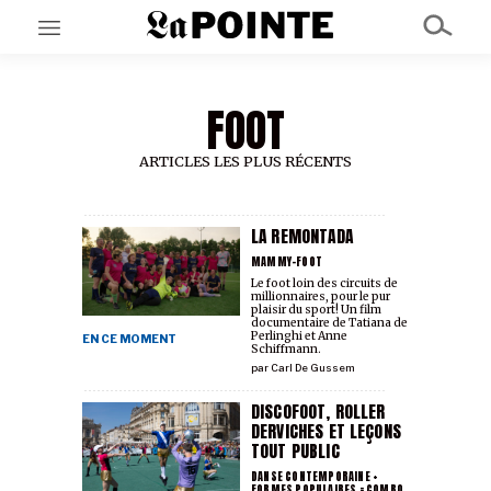
FOOT
EN CE MOMENT
GRAND ANGLE
AU LARGE
ARTICLES LES PLUS RÉCENTS
ÉMOIS
EN CHANTIER
SÉRIES
LA REMONTADA
MAMMY-FOOT
Le foot loin des circuits de
millionnaires, pour le pur
À PROPOS
plaisir du sport! Un film
NOS PARTENAIRES
documentaire de Tatiana de
Perlinghi et Anne
EN CE MOMENT
SOUTENEZ NOUS
Schiffmann.
par
Carl De Gussem
DISCOFOOT, ROLLER
DERVICHES ET LEÇONS
TOUT PUBLIC
DANSE CONTEMPORAINE +
FORMES POPULAIRES = COMBO