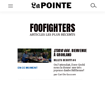
FOOFIGHTERS
EN CE MOMENT
GRAND ANGLE
AU LARGE
ARTICLES LES PLUS RÉCENTS
ÉMOIS
EN CHANTIER
SÉRIES
STUDIO 666
. BIENVENUE
À GROHLAND
BILLETS DE BIFFF #4
À PROPOS
On l’attendait, Dave Grohl
nous la donne: une très
EN CE MOMENT
NOS PARTENAIRES
joyeuse daube Bifffienne!
SOUTENEZ NOUS
par
Carl De Gussem