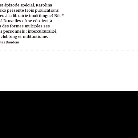
et épisode spécial, Karolina
ko présente trois publications
s à la librairie (multilingue) Rile*
à Bruxelles où se côtoient à
s des formes multiples ses
s personnels : interculturalité,
 clubbing et militantisme.
olas Baudoin