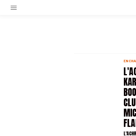
EN CE MOMENT
GRAND ANGLE
AU LARGE
ÉMOIS
EN CHA
EN CHANTIER
L'A
SÉRIES
KAR
BOO
À PROPOS
NOS PARTENAIRES
CLU
SOUTENEZ NOUS
MI
FL
L'ACH