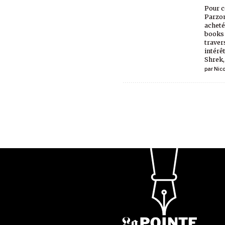
Pour c
Parzon
achetée
books 
traver
intérêt
Shrek,
par
Nic