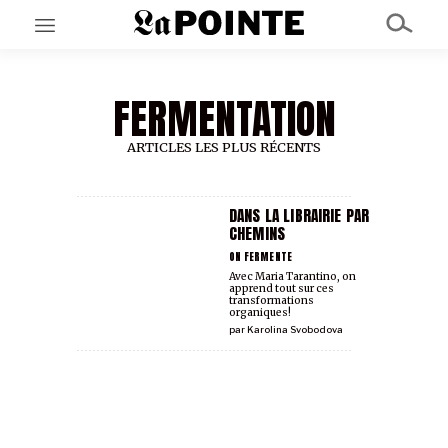
FERMENTATION
EN CE MOMENT
GRAND ANGLE
AU LARGE
ARTICLES LES PLUS RÉCENTS
ÉMOIS
EN CHANTIER
SÉRIES
DANS LA LIBRAIRIE PAR
CHEMINS
ON FERMENTE
À PROPOS
Avec Maria Tarantino, on
apprend tout sur ces
NOS PARTENAIRES
transformations
SOUTENEZ NOUS
organiques!
par
Karolina Svobodova