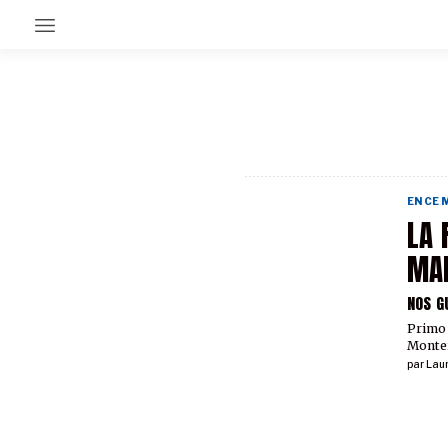
EN CE MOMENT
GRAND ANGLE
AU LARGE
ÉMOIS
EN CE
EN CHANTIER
LA 
SÉRIES
MA
NOS G
À PROPOS
NOS PARTENAIRES
Primo 
SOUTENEZ NOUS
Montei
par
Lau