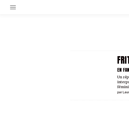
EN CE MOMENT
GRAND ANGLE
AU LARGE
ÉMOIS
FRI
EN CHANTIER
SÉRIES
EN FA
Un rép
interp
À PROPOS
fémini
NOS PARTENAIRES
par
Lau
SOUTENEZ NOUS