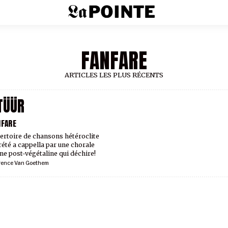
FANFARE
ARTICLES LES PLUS RÉCENTS
TÜÜR
NFARE
ertoire de chansons hétéroclite
rété a cappella par une chorale
ne post-végétaline qui déchire!
rence Van Goethem