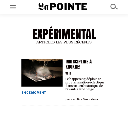
EXPÉRIMENTAL
EN CE MOMENT
GRAND ANGLE
AU LARGE
ARTICLES LES PLUS RÉCENTS
ÉMOIS
EN CHANTIER
SÉRIES
INDISCIPLINE À
KNOKKE!
VOIR
À PROPOS
Le happening déploie sa
programmation éclectique
NOS PARTENAIRES
dans un lieu historique de
SOUTENEZ NOUS
l'avant-garde belge.
EN CE MOMENT
par
Karolina Svobodova