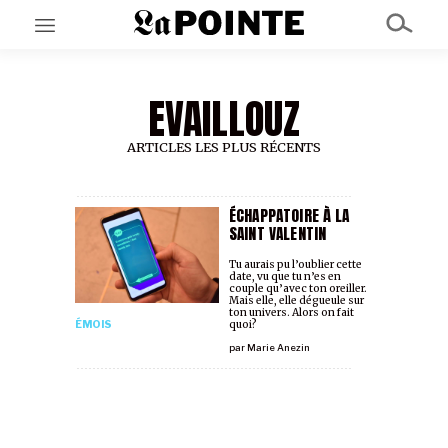
EVAILLOUZ
EN CE MOMENT
GRAND ANGLE
AU LARGE
ARTICLES LES PLUS RÉCENTS
ÉMOIS
EN CHANTIER
SÉRIES
ÉCHAPPATOIRE À LA
SAINT VALENTIN
Tu aurais pu l’oublier cette
À PROPOS
date, vu que tu n’es en
couple qu’avec ton oreiller.
NOS PARTENAIRES
Mais elle, elle dégueule sur
SOUTENEZ NOUS
ton univers. Alors on fait
ÉMOIS
quoi?
par
Marie Anezin