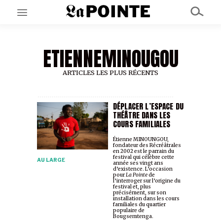
ETIENNEMINOUGOU
EN CE MOMENT
GRAND ANGLE
AU LARGE
ARTICLES LES PLUS RÉCENTS
ÉMOIS
EN CHANTIER
SÉRIES
DÉPLACER L’ESPACE DU
THÉÂTRE DANS LES
COURS FAMILIALES
À PROPOS
Étienne MINOUNGOU,
NOS PARTENAIRES
fondateur des Récréâtrales
en 2002 est le parrain du
SOUTENEZ NOUS
festival qui célèbre cette
AU LARGE
année ses vingt ans
d’existence. L’occasion
pour
La Pointe
de
l’interroger sur l’origine du
festival et, plus
précisément, sur son
installation dans les cours
familiales du quartier
populaire de
Bougsemtenga.