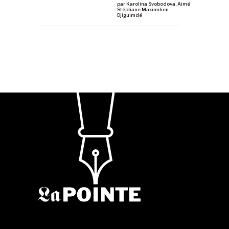
par
Karolina Svobodova
,
Aimé
Stéphane Maximilien
Djiguimdé