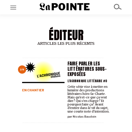
ÉDITEUR
EN CE MOMENT
GRAND ANGLE
AU LARGE
ARTICLES LES PLUS RÉCENTS
ÉMOIS
EN CHANTIER
SÉRIES
FAIRE PARLER LES
LITTÉRATURES SOUS-
1/9
EXPOSÉES
À PROPOS
L'ACHRONIQUE LITTÉRAIRE #0
NOS PARTENAIRES
Cette série vise à mettre en
EN CHANTIER
lumière des productions
SOUTENEZ NOUS
littéraires hors-la-Charte.
Mais qu'est-ce que ça veut
dire? Qui s'en charge? Et
pourquoi faire ça? Avant
d'entrer dans le vif du sujet,
une courte note d'intention.
par
Nicolas Baudoin