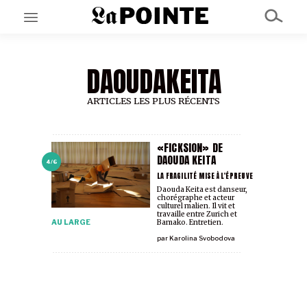
DAOUDAKEITA
EN CE MOMENT
GRAND ANGLE
AU LARGE
ARTICLES LES PLUS RÉCENTS
ÉMOIS
EN CHANTIER
SÉRIES
«FICKSION» DE
DAOUDA KEITA
4/6
LA FRAGILITÉ MISE À L'ÉPREUVE
À PROPOS
Daouda Keita est danseur,
chorégraphe et acteur
NOS PARTENAIRES
culturel malien. Il vit et
SOUTENEZ NOUS
travaille entre Zurich et
AU LARGE
Bamako. Entretien.
par
Karolina Svobodova