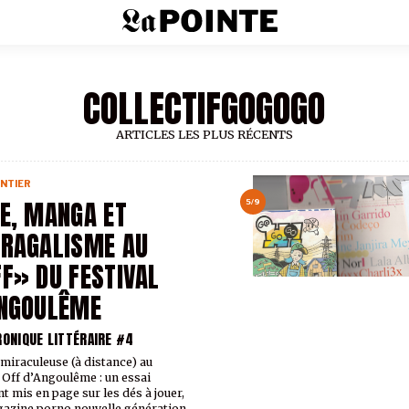
COLLECTIFGOGOGO
ARTICLES LES PLUS RÉCENTS
NTIER
E, MANGA ET
5/9
RAGALISME AU
F» DU FESTIVAL
ANGOULÊME
RONIQUE LITTÉRAIRE #4
miraculeuse (à distance) au
 Off d’Angoulême : un essai
nt mis en page sur les dés à jouer,
azine porno nouvelle génération