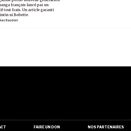
manga français lancé par un
if tout frais. Un article garanti
intin ni Bobette.
olas Baudoin
ACT
FAIRE UN DON
NOS PARTENAIRES