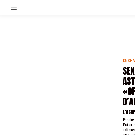
EN CE MOMENT
GRAND ANGLE
AU LARGE
ÉMOIS
EN CHA
EN CHANTIER
SEX
SÉRIES
AST
«OF
À PROPOS
NOS PARTENAIRES
D’
SOUTENEZ NOUS
L’ACH
Pêche 
Future
jolime
un mag