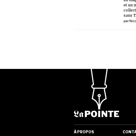
et un 
collect
sans T
par
Nic
À PROPOS
CONT