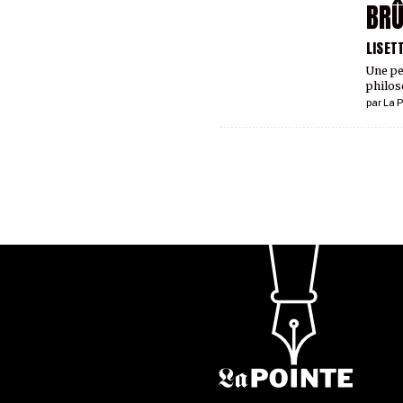
BRÛ
LISET
Une pe
philos
par
La P