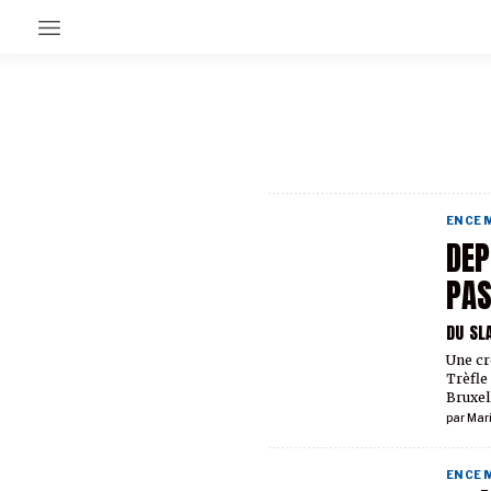
EN CE MOMENT
GRAND ANGLE
AU LARGE
ÉMOIS
EN CE
EN CHANTIER
DEP
SÉRIES
PAS
DU SL
À PROPOS
NOS PARTENAIRES
Une cr
SOUTENEZ NOUS
Trèfle
Bruxel
par
Mar
EN CE