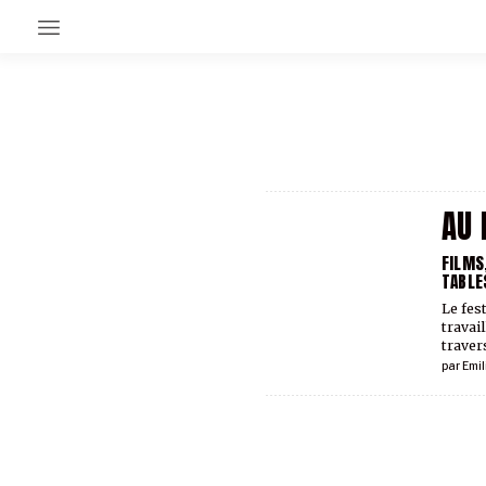
EN CE MOMENT
GRAND ANGLE
AU LARGE
ÉMOIS
AU 
EN CHANTIER
SÉRIES
FILMS
TABLE
Le fes
À PROPOS
travail
traver
NOS PARTENAIRES
SOUTENEZ NOUS
par
Emil