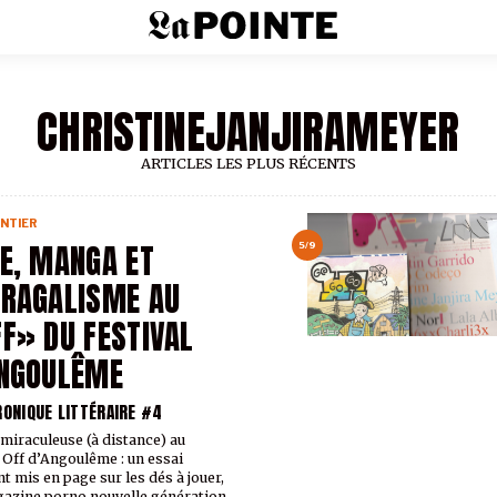
CHRISTINEJANJIRAMEYER
ARTICLES LES PLUS RÉCENTS
NTIER
E, MANGA ET
5/9
RAGALISME AU
F» DU FESTIVAL
ANGOULÊME
RONIQUE LITTÉRAIRE #4
miraculeuse (à distance) au
 Off d’Angoulême : un essai
nt mis en page sur les dés à jouer,
azine porno nouvelle génération