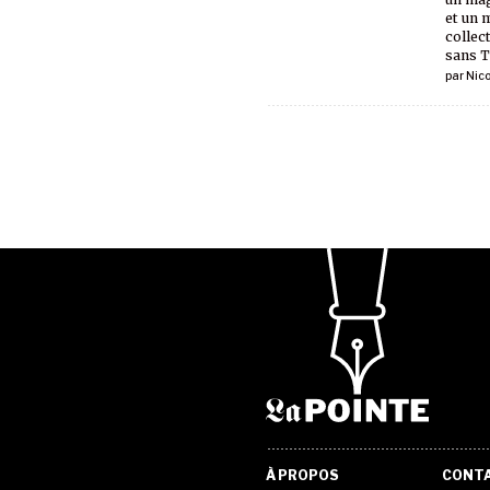
et un 
collect
sans T
par
Nic
À PROPOS
CONT