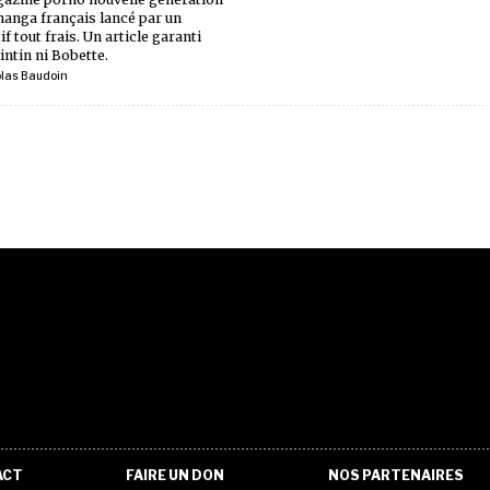
manga français lancé par un
if tout frais. Un article garanti
intin ni Bobette.
olas Baudoin
ACT
FAIRE UN DON
NOS PARTENAIRES