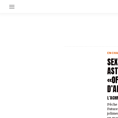
EN CE MOMENT
GRAND ANGLE
AU LARGE
ÉMOIS
EN CHA
EN CHANTIER
SEX
SÉRIES
AST
«OF
À PROPOS
NOS PARTENAIRES
D’
SOUTENEZ NOUS
L’ACH
Pêche 
Future
jolime
un mag