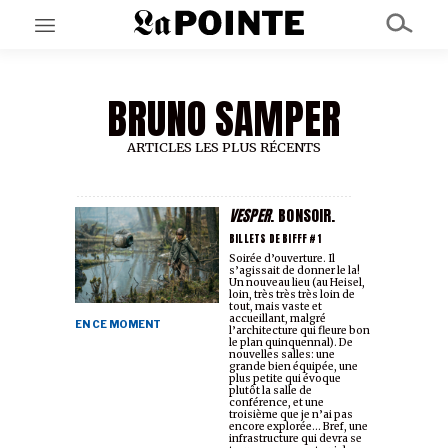
BRUNO SAMPER
EN CE MOMENT
GRAND ANGLE
AU LARGE
ARTICLES LES PLUS RÉCENTS
ÉMOIS
EN CHANTIER
SÉRIES
VESPER
. BONSOIR.
BILLETS DE BIFFF #1
Soirée d’ouverture. Il
s’agissait de donner le la!
À PROPOS
Un nouveau lieu (au Heisel,
NOS PARTENAIRES
loin, très très très loin de
tout, mais vaste et
SOUTENEZ NOUS
accueillant, malgré
EN CE MOMENT
l’architecture qui fleure bon
le plan quinquennal). De
nouvelles salles: une
grande bien équipée, une
plus petite qui évoque
plutôt la salle de
conférence, et une
troisième que je n’ai pas
encore explorée… Bref, une
infrastructure qui devra se