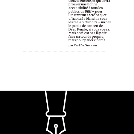
trouver encore, et qui devra
prouver une bonne
accessibilité à tous les
publics du Bifff – pour
l’instant un sacré paquet
d’habitués blanchis sous
les tee-shirts noirs – un peu
le public de concert de
Deep Purple, si vous voyez.
Mais on n’est pas là pour
faire un tour du proprio,
mais pour parler cinéma.
par
Carl De Gussem