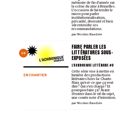
mémoire de fin d'année sur
la scène du zine à Bruxelles.
L’occasion de lui tendre le
micro pour parler
institutionnalisation,
précarité, diversité et bien
sûr entendre ses
recommandations.
par
Nicolas Baudoin
FAIRE PARLER LES
LITTÉRATURES SOUS-
1/9
EXPOSÉES
L'ACHRONIQUE LITTÉRAIRE #0
Cette série vise à mettre en
EN CHANTIER
lumière des productions
littéraires hors-la-Charte.
Mais qu'est-ce que ça veut
dire? Qui s'en charge? Et
pourquoi faire ça? Avant
d'entrer dans le vif du sujet,
une courte note d'intention.
par
Nicolas Baudoin