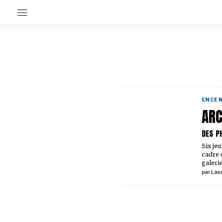
EN CE MOMENT
GRAND ANGLE
AU LARGE
ÉMOIS
EN CE
EN CHANTIER
ARC
SÉRIES
DES P
Six je
À PROPOS
cadre d
NOS PARTENAIRES
galeri
SOUTENEZ NOUS
par
Lau