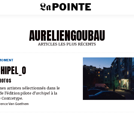
AURELIENGOUBAU
ARTICLES LES PLUS RÉCENTS
 MOMENT
HIPEL_O
HOTOS
unes artistes sélectionnés dans le
e l’édition pilote d’
archipel
à la
e Contretype.
rence Van Goethem