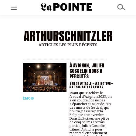
ARTHURSCHNITZLER
EN CE MOMENT
GRAND ANGLE
AU LARGE
ARTICLES LES PLUS RÉCENTS
ÉMOIS
EN CHANTIER
SÉRIES
À AVIGNON, JULIEN
GOSSELIN NOUS A
PERCUTÉS
À PROPOS
SON SPECTACLE «EXTINCTION»
À NE PAS RATER À ANVERS
NOS PARTENAIRES
Avant que s’achève le
SOUTENEZ NOUS
festival d’Avignon 2023, on
ÉMOIS
s’en voudrait de ne pas
s’épancher au sujet de l’un
des musts du festival, qui,
hourra, passera par la
Belgique en novembre.
Dans
Extinction
, une pièce
de cinq heures en trois
parties, Julien Gosselin
triture l’Autriche pour
raconter l’effondrement