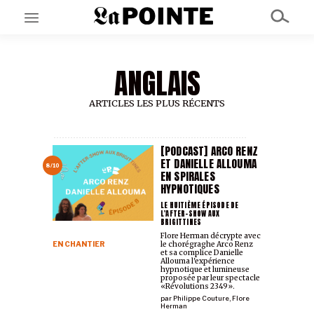
ANGLAIS
EN CE MOMENT
GRAND ANGLE
AU LARGE
ARTICLES LES PLUS RÉCENTS
ÉMOIS
EN CHANTIER
SÉRIES
[PODCAST] ARCO RENZ
ET DANIELLE ALLOUMA
8/10
EN SPIRALES
HYPNOTIQUES
À PROPOS
NOS PARTENAIRES
LE HUITIÈME ÉPISODE DE
L'AFTER-SHOW AUX
SOUTENEZ NOUS
BRIGITTINES
Flore Herman décrypte avec
EN CHANTIER
le chorégraghe Arco Renz
et sa complice Danielle
Allouma l'expérience
hypnotique et lumineuse
proposée par leur spectacle
«Révolutions 2349».
par
Philippe Couture
,
Flore
Herman