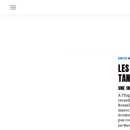
EN CE MOMENT
GRAND ANGLE
AU LARGE
ÉMOIS
EN CE
EN CHANTIER
LES
SÉRIES
TAN
UNE I
À PROPOS
NOS PARTENAIRES
À l’Es
SOUTENEZ NOUS
recueil
Bruxel
maroca
écoute
pas co
par
Mar