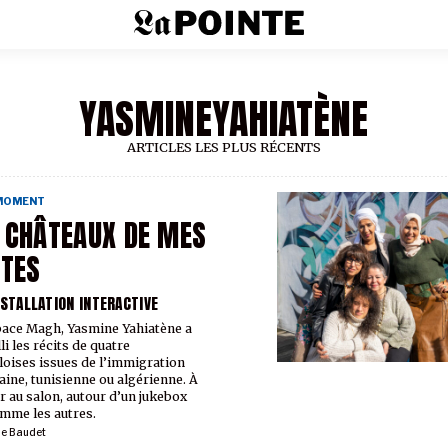
YASMINEYAHIATÈNE
ARTICLES LES PLUS RÉCENTS
 MOMENT
 CHÂTEAUX DE MES
TES
NSTALLATION INTERACTIVE
pace Magh, Yasmine Yahiatène a
li les récits de quatre
loises issues de l’immigration
ine, tunisienne ou algérienne. À
r au salon, autour d’un jukebox
mme les autres.
ie Baudet