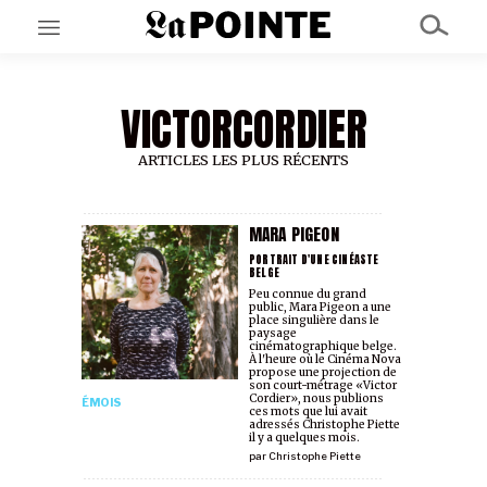
VICTORCORDIER
EN CE MOMENT
GRAND ANGLE
AU LARGE
ARTICLES LES PLUS RÉCENTS
ÉMOIS
EN CHANTIER
SÉRIES
MARA PIGEON
PORTRAIT D'UNE CINÉASTE
BELGE
Peu connue du grand
À PROPOS
public, Mara Pigeon a une
NOS PARTENAIRES
place singulière dans le
paysage
SOUTENEZ NOUS
cinématographique belge.
À l'heure où le Cinéma Nova
propose une projection de
son court-métrage «Victor
Cordier», nous publions
ÉMOIS
ces mots que lui avait
adressés Christophe Piette
il y a quelques mois.
par
Christophe Piette