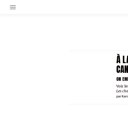
EN CE MOMENT
GRAND ANGLE
AU LARGE
ÉMOIS
À L
EN CHANTIER
SÉRIES
CAN
ON EM
À PROPOS
Voir le
Les cho
NOS PARTENAIRES
SOUTENEZ NOUS
par
Kar