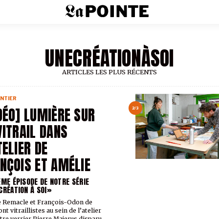
UNECRÉATIONÀSOI
ARTICLES LES PLUS RÉCENTS
NTIER
DÉO] LUMIÈRE SUR
2/3
VITRAIL DANS
TELIER DE
NÇOIS ET AMÉLIE
ÈME ÉPISODE DE NOTRE SÉRIE
CRÉATION À SOI»
 Remacle et François-Odon de
nt vitraillistes au sein de l’atelier
tre verrier Pierre Majerus disparu