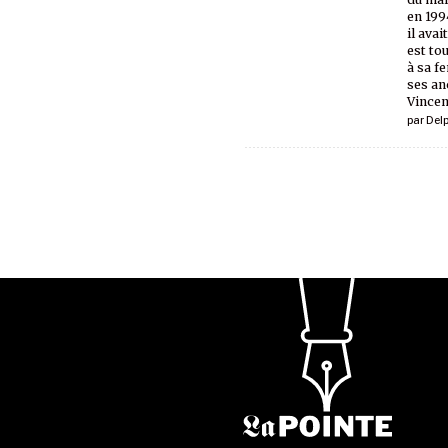
en 199
il ava
est to
à sa f
ses an
Vincen
par
Del