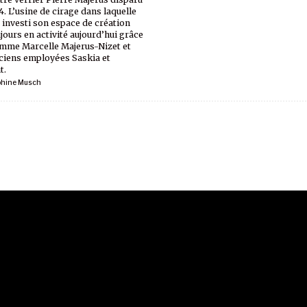
4. L’usine de cirage dans laquelle
it investi son espace de création
ujours en activité aujourd’hui grâce
emme Marcelle Majerus-Nizet et
ciens employé·es Saskia et
t.
phine Musch