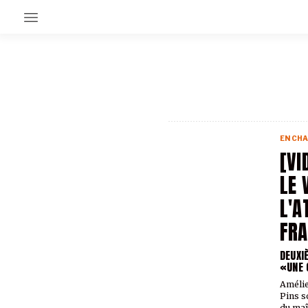
EN CE MOMENT
GRAND ANGLE
AU LARGE
ÉMOIS
EN CHA
EN CHANTIER
[VI
SÉRIES
LE 
L'A
À PROPOS
NOS PARTENAIRES
FRA
SOUTENEZ NOUS
DEUXI
«UNE 
Amélie
Pins so
du maî