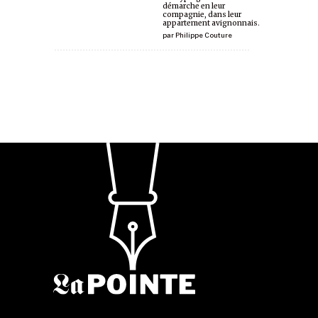
démarche en leur
compagnie, dans leur
appartement avignonnais.
par
Philippe Couture