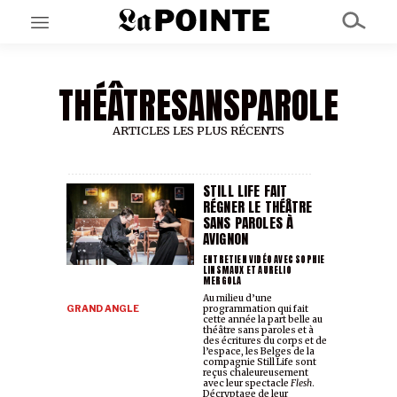
THÉÂTRESANSPAROLE
EN CE MOMENT
GRAND ANGLE
AU LARGE
ARTICLES LES PLUS RÉCENTS
ÉMOIS
EN CHANTIER
SÉRIES
STILL LIFE FAIT
RÉGNER LE THÉÂTRE
SANS PAROLES À
AVIGNON
À PROPOS
NOS PARTENAIRES
ENTRETIEN VIDÉO AVEC SOPHIE
LINSMAUX ET AURELIO
SOUTENEZ NOUS
MERGOLA
Au milieu d’une
GRAND ANGLE
programmation qui fait
cette année la part belle au
théâtre sans paroles et à
des écritures du corps et de
l’espace, les Belges de la
compagnie Still Life sont
reçus chaleureusement
avec leur spectacle
Flesh
.
Décryptage de leur