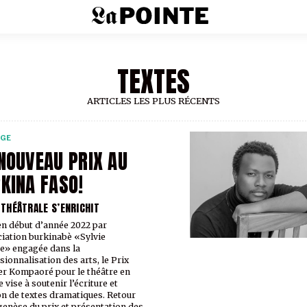
TEXTES
ARTICLES LES PLUS RÉCENTS
RGE
NOUVEAU PRIX AU
KINA FASO!
E THÉÂTRALE S’ENRICHIT
 en début d’année 2022 par
ciation burkinabè «Sylvie
e» engagée dans la
sionnalisation des arts, le Prix
r Kompaoré pour le théâtre en
 vise à soutenir l’écriture et
ion de textes dramatiques. Retour
 genèse du prix et présentation des