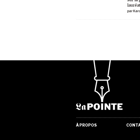
lauréat
par
Kar
À PROPOS
CONT