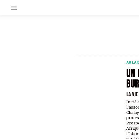
EN CE MOMENT
GRAND ANGLE
AU LARGE
ÉMOIS
AU LA
EN CHANTIER
UN 
SÉRIES
BUR
LA VI
À PROPOS
NOS PARTENAIRES
Initié
SOUTENEZ NOUS
l’asso
Chalay
profes
Prospe
Afrique
l’édit
sur la