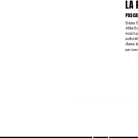
LA 
PASCA
Dans l
#MeToo
voici 
sobriét
dans l
par
Jea