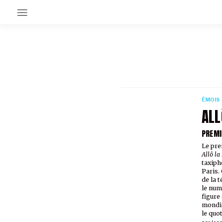
EN CE MOMENT
GRAND ANGLE
AU LARGE
ÉMOIS
ÉMOIS
EN CHANTIER
ALL
SÉRIES
PREMI
Le pre
À PROPOS
Allô la
NOS PARTENAIRES
taxiph
SOUTENEZ NOUS
Paris.
de la 
le num
figure
mondia
le quot