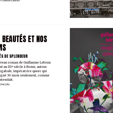
n-Claude Lebrun
 BEAUTÉS ET NOS
MS
ÉS DE SPLENDEUR
veau roman de Guillaume Lebrun
ué au IIIᵉ siècle à Rome, autour
ogabale, impératrice queer qui
égné 30 mois seulement, comme
entendait.
he Lits