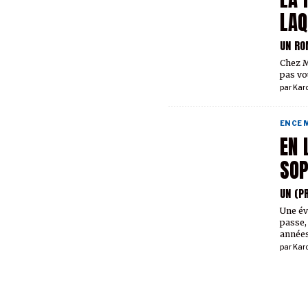
LAQ
UN R
Chez M
pas vou
par
Kar
EN CE
EN 
SOP
UN (P
Une év
passe,
années
par
Kar