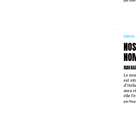
par
Jea
ÉMOIS
NOS
NO
RAVAG
Le nou
est sit
d'Héli
aura r
elle l'
par
Nouc