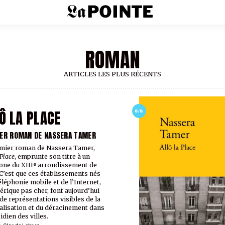
ROMAN
ARTICLES LES PLUS RÉCENTS
Ô LA PLACE
8/8
ER ROMAN DE NASSERA TAMER
mier roman de Nassera Tamer,
 Place
, emprunte son titre à un
one du XIIIᵉ arrondissement de
 C’est que ces établissements nés
téléphonie mobile et de l’Internet,
érique pas cher, font aujourd’hui
 de représentations visibles de la
lisation et du déracinement dans
idien des villes.