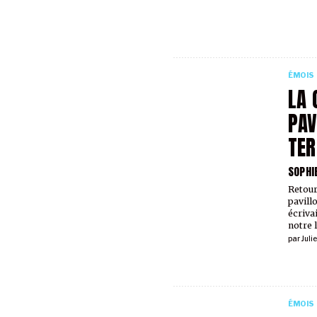
ÉMOIS
LA 
PAV
TER
SOPHI
Retour
pavill
écriva
notre l
par
Jul
ÉMOIS