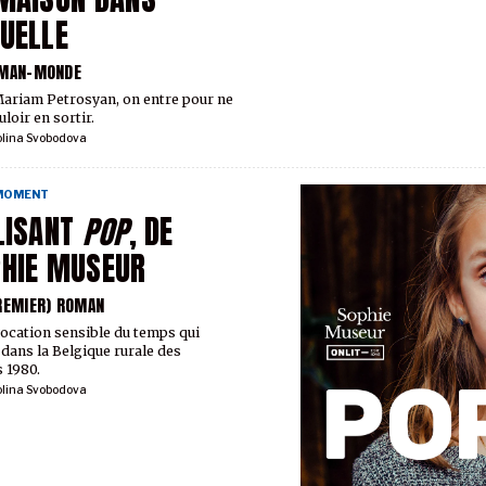
UELLE
OMAN-MONDE
ariam Petrosyan, on entre pour ne
loir en sortir.
olina Svobodova
 MOMENT
LISANT
POP
, DE
HIE MUSEUR
REMIER) ROMAN
ocation sensible du temps qui
 dans la Belgique rurale des
 1980.
olina Svobodova