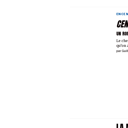
EN CE
CEN
UN RO
Le che
qu’on a
par
Guil
LA 