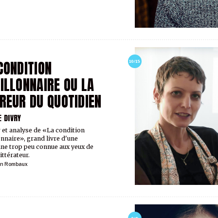
CONDITION
10/15
ILLONNAIRE OU LA
REUR DU QUOTIDIEN
E DIVRY
 et analyse de «La condition
onnaire», grand livre d'une
ine trop peu connue aux yeux de
ittérateur.
ien Rombaux