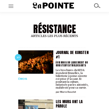
RÉSISTANCE
EN CE MOMENT
GRAND ANGLE
AU LARGE
ARTICLES LES PLUS RÉCENTS
ÉMOIS
EN CHANTIER
SÉRIES
JOURNAL DE KUNSTEN
#1
1/7
À UN MOIS DU LANCEMENT DU
KUNSTENFESTIVALDESARTS
À PROPOS
Les brochures du KFDA
NOS PARTENAIRES
inondent Bruxelles, la
SOUTENEZ NOUS
billetterie à peine ouverte
ÉMOIS
est prise d’assaut. Et
pourtant la culture,
méprisée par les autorités,
manifeste pour sa survie.
par
Marie Baudet
LES MURS ONT LA
PAROLE