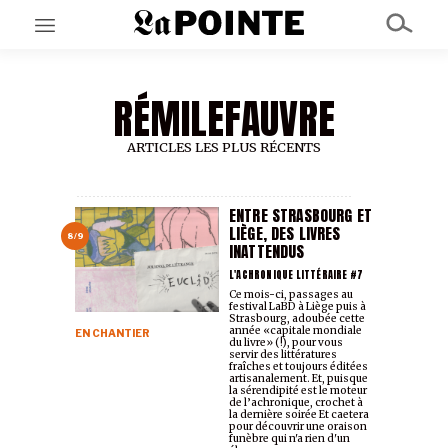
RÉMILEFAUVRE
EN CE MOMENT
GRAND ANGLE
AU LARGE
ARTICLES LES PLUS RÉCENTS
ÉMOIS
EN CHANTIER
SÉRIES
ENTRE STRASBOURG ET
LIÈGE, DES LIVRES
8/9
INATTENDUS
À PROPOS
L'ACHRONIQUE LITTÉRAIRE #7
NOS PARTENAIRES
Ce mois-ci, passages au
festival LaBD à Liège puis à
SOUTENEZ NOUS
Strasbourg, adoubée cette
année «capitale mondiale
EN CHANTIER
du livre» (!), pour vous
servir des littératures
fraîches et toujours éditées
artisanalement. Et, puisque
la sérendipité est le moteur
de l’achronique, crochet à
la dernière soirée Et caetera
pour découvrir une oraison
funèbre qui n'a rien d'un