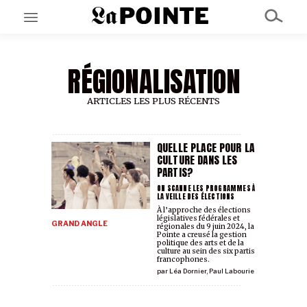
RÉGIONALISATION
EN CE MOMENT
GRAND ANGLE
AU LARGE
ARTICLES LES PLUS RÉCENTS
ÉMOIS
EN CHANTIER
SÉRIES
QUELLE PLACE POUR LA
CULTURE DANS LES
PARTIS?
À PROPOS
ON SCANNE LES PROGRAMMES À
LA VEILLE DES ÉLECTIONS
NOS PARTENAIRES
À l’approche des élections
SOUTENEZ NOUS
législatives fédérales et
GRAND ANGLE
régionales du 9 juin 2024, la
Pointe a creusé la gestion
politique des arts et de la
culture au sein des six partis
francophones.
par
Léa Dornier
,
Paul Labourie