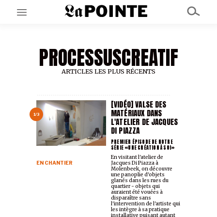
PROCESSUSCREATIF
EN CE MOMENT
GRAND ANGLE
AU LARGE
ARTICLES LES PLUS RÉCENTS
ÉMOIS
EN CHANTIER
SÉRIES
[VIDÉO] VALSE DES
MATÉRIAUX DANS
1/3
L'ATELIER DE JACQUES
DI PIAZZA
À PROPOS
NOS PARTENAIRES
PREMIER ÉPISODE DE NOTRE
SÉRIE «UNE CRÉATION À SOI»
SOUTENEZ NOUS
En visitant l'atelier de
EN CHANTIER
Jacques Di Piazza à
Molenbeek, on découvre
une panoplie d'objets
glanés dans les rues du
quartier - objets qui
auraient été vouées à
disparaître sans
l'intervention de l'artiste qui
les intègre à sa pratique
installative puisant autant