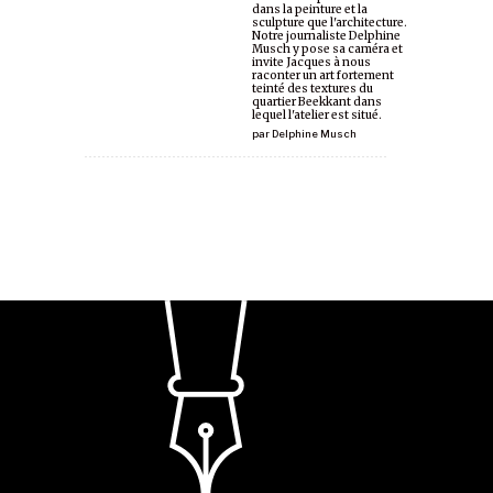
dans la peinture et la
sculpture que l'architecture.
Notre journaliste Delphine
Musch y pose sa caméra et
invite Jacques à nous
raconter un art fortement
teinté des textures du
quartier Beekkant dans
lequel l'atelier est situé.
par
Delphine Musch