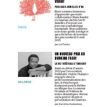
VIVANT
PRIX SACD JUMELLES D’OR
Nous sommes heureuses
d'apprendre que notre
collaboratrice Marie Baudet
est lauréate du Prix SACD
Jumelles d’or pour son
parcours journalistique
ÉMOIS
exemplaire. Nous publions
ici le texte qu'elle a rédigé et
qui a été lu lors de la remise
des prix vendredi 11 avril
2025.
par
La Pointe
UN NOUVEAU PRIX AU
BURKINA FASO!
LA VIE THÉÂTRALE S’ENRICHIT
Initié en début d’année
2022 par l’association
burkinabè «Sylvie Chalaye»
engagée dans la
professionnalisation des
AU LARGE
arts, le Prix Prosper
Kompaoré pour le théâtre
en Afrique vise à soutenir
l’écriture et l’édition de
textes dramatiques. Retour
sur la genèse du prix et
présentation des lauréats.
par
Karolina Svobodova