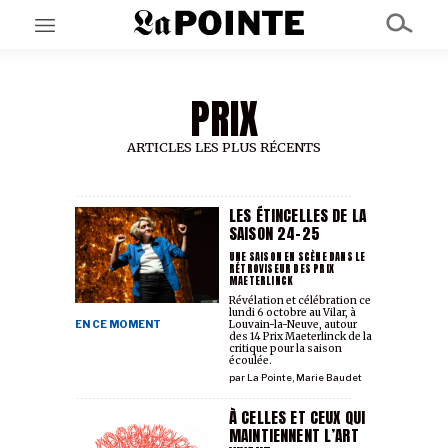
PRIX
EN CE MOMENT
GRAND ANGLE
AU LARGE
ARTICLES LES PLUS RÉCENTS
ÉMOIS
EN CHANTIER
SÉRIES
LES ÉTINCELLES DE LA
SAISON 24-25
UNE SAISON EN SCÈNE DANS LE
RÉTROVISEUR DES PRIX
À PROPOS
MAETERLINCK
NOS PARTENAIRES
Révélation et célébration ce
SOUTENEZ NOUS
lundi 6 octobre au Vilar, à
EN CE MOMENT
Louvain-la-Neuve, autour
des 14 Prix Maeterlinck de la
critique pour la saison
écoulée.
par
La Pointe
,
Marie Baudet
À CELLES ET CEUX QUI
MAINTIENNENT L’ART