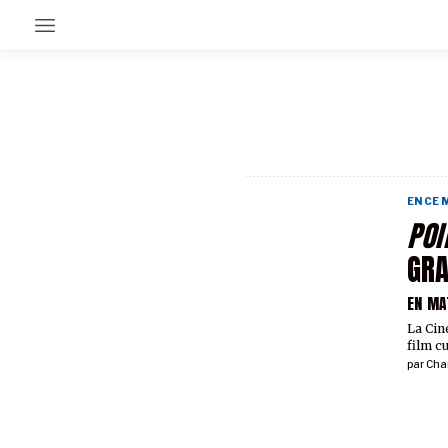
EN CE MOMENT
GRAND ANGLE
AU LARGE
ÉMOIS
EN CE
EN CHANTIER
POI
SÉRIES
GRA
EN MA
À PROPOS
NOS PARTENAIRES
La Cin
SOUTENEZ NOUS
film c
par
Cha