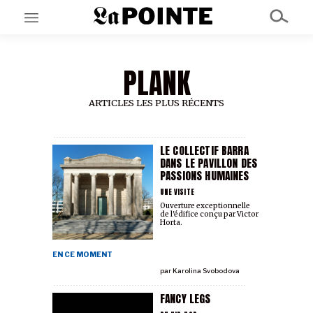
PLANK
EN CE MOMENT
GRAND ANGLE
AU LARGE
ARTICLES LES PLUS RÉCENTS
ÉMOIS
EN CHANTIER
SÉRIES
LE COLLECTIF BARRA
DANS LE PAVILLON DES
PASSIONS HUMAINES
À PROPOS
UNE VISITE
NOS PARTENAIRES
Ouverture exceptionnelle
de l'édifice conçu par Victor
SOUTENEZ NOUS
Horta.
EN CE MOMENT
par
Karolina Svobodova
FANCY LEGS