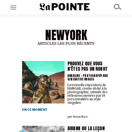
NEWYORK
EN CE MOMENT
GRAND ANGLE
AU LARGE
ARTICLES LES PLUS RÉCENTS
ÉMOIS
EN CHANTIER
SÉRIES
PROUVEZ QUE VOUS
N’ÊTES PAS UN ROBOT
AIMAGINE - PHOTOGRAPHY AND
GENERATIVE IMAGES
À PROPOS
La nouvelle exposition de
NOS PARTENAIRES
HANGAR, centre dédié à la
SOUTENEZ NOUS
photographie, stimule des
réflexions menées par 18
personnalités au style
singulier.
EN CE MOMENT
par
Surya Buis
AIRBNB OU LA LEÇON