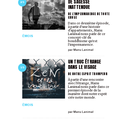
DE SAGESSE
2/5
INATTENDUE
DE L'IMPERMANENCE DE TOUTE
CHOSE
Dans ce deuxième épisode,
à partir d'une histoire
d'appartements, Manu
Lanimal nous parle de ce
ÉMOIS
concept-clé du
bouddhisme qu'est
l'impermanence.
par
Manu Lanimal
UN TRUC ÉTRANGE
DANS LE VISAGE
1/5
DE NOTRE ESPRIT TROMPEUR
À partir d'une rencontre
avec l'étrange, Manu
Lanimal nous parle dans ce
premier épisode de la
manière dont notre esprit
crée notre monde.
ÉMOIS
par
Manu Lanimal