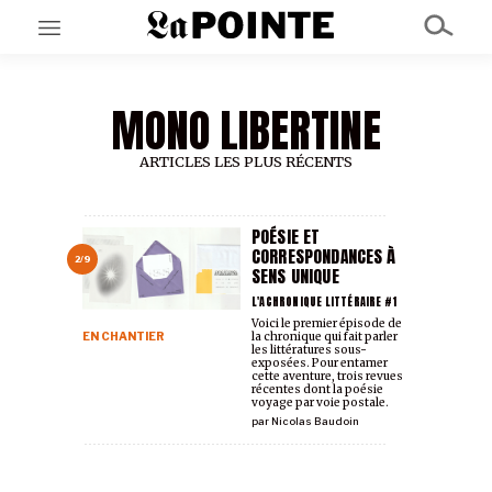
MONO LIBERTINE
EN CE MOMENT
GRAND ANGLE
AU LARGE
ARTICLES LES PLUS RÉCENTS
ÉMOIS
EN CHANTIER
SÉRIES
POÉSIE ET
CORRESPONDANCES À
2/9
SENS UNIQUE
À PROPOS
L'ACHRONIQUE LITTÉRAIRE #1
NOS PARTENAIRES
Voici le premier épisode de
EN CHANTIER
la chronique qui fait parler
SOUTENEZ NOUS
les littératures sous-
exposées
. Pour entamer
cette aventure, trois revues
récentes dont la poésie
voyage par voie postale.
par
Nicolas Baudoin