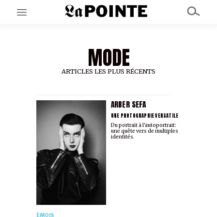
MODE
EN CE MOMENT
GRAND ANGLE
AU LARGE
ARTICLES LES PLUS RÉCENTS
ÉMOIS
EN CHANTIER
SÉRIES
ARBER SEFA
UNE PHOTOGRAPHIE VERSATILE
Du portrait à l'autoportrait:
une quête vers de multiples
À PROPOS
identités.
NOS PARTENAIRES
SOUTENEZ NOUS
ÉMOIS