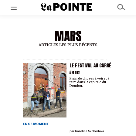
MARS
EN CE MOMENT
GRAND ANGLE
AU LARGE
ARTICLES LES PLUS RÉCENTS
ÉMOIS
EN CHANTIER
SÉRIES
LE FESTIVAL AU CARRÉ
À MONS
Plein de choses à voir et à
faire dans la capitale du
À PROPOS
Doudou.
NOS PARTENAIRES
SOUTENEZ NOUS
EN CE MOMENT
par
Karolina Svobodova