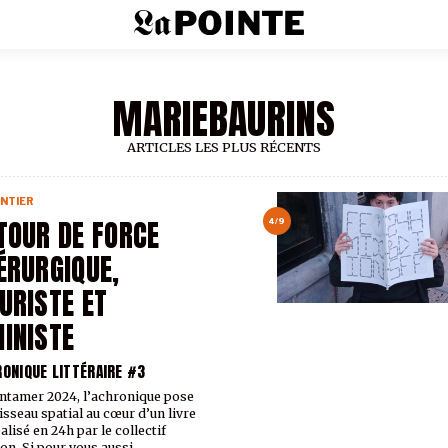
MARIEBAURINS
ARTICLES LES PLUS RÉCENTS
NTIER
TOUR DE FORCE
4/9
ÉRURGIQUE,
URISTE ET
INISTE
RONIQUE LITTÉRAIRE #3
ntamer 2024, l’achronique pose
isseau spatial au cœur d’un livre
alisé en 24h par le collectif
on. Si pour vous aussi