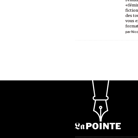
«fémin
fictio
des tou
vous e
format
par
Nic