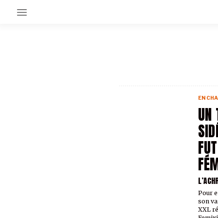
EN CE MOMENT
GRAND ANGLE
AU LARGE
ÉMOIS
EN CHA
EN CHANTIER
UN 
SÉRIES
SID
FUT
À PROPOS
NOS PARTENAIRES
FÉM
SOUTENEZ NOUS
L’ACH
Pour e
son va
XXL ré
Femixi