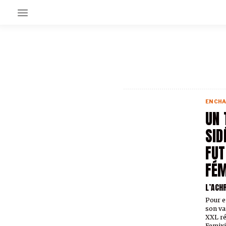
EN CE MOMENT
GRAND ANGLE
AU LARGE
ÉMOIS
EN CHA
EN CHANTIER
UN 
SÉRIES
SID
FUT
À PROPOS
NOS PARTENAIRES
FÉM
SOUTENEZ NOUS
L’ACH
Pour e
son va
XXL ré
Femixi