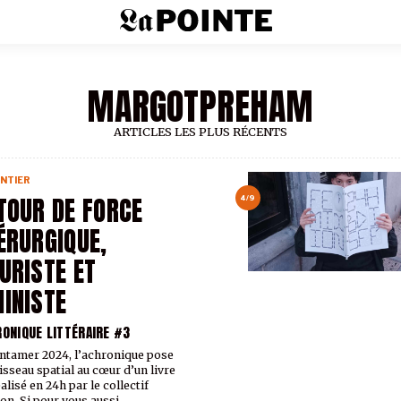
MARGOTPREHAM
ARTICLES LES PLUS RÉCENTS
NTIER
TOUR DE FORCE
4/9
ÉRURGIQUE,
URISTE ET
INISTE
RONIQUE LITTÉRAIRE #3
ntamer 2024, l’achronique pose
isseau spatial au cœur d’un livre
alisé en 24h par le collectif
on. Si pour vous aussi