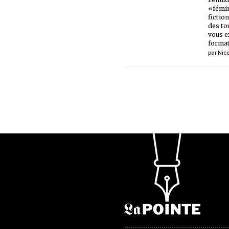
«fémin
fictio
des tou
vous e
format
par
Nic